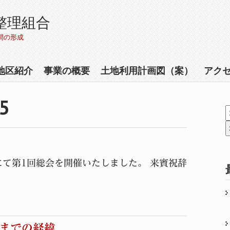
整理組合
間の形成
地区紹介
事業の概要
土地利用計画図（案）
アク
5
にて第1回総会を開催いたしました。 来賓祝辞
までの経緯